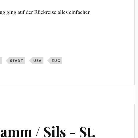
ug ging auf der Rückreise alles einfacher.
A
STADT
USA
ZUG
mm / Sils - St.