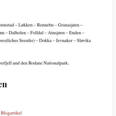
ormstad – Løkken – Rennebu – Granasjøen –
nn – Dalholen – Folldal – Atnsjøen – Enden –
estliches Seeufer) – Dokka – Jevnaker – Sløvika
verfjell und den Rodane Nationalpark.
en
 Blogartikel