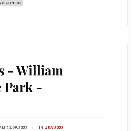
WISCONSIN
ls - William
e Park -
 AM
11.09.2022
IN
USA 2022