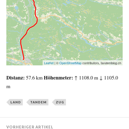
Leaflet
| ©
OpenStreetMap
contributors, tandemblog.ch
Distanz
Höhenmeter
57.6 km
↑ 1108.0 m ↓ 1105.0
m
LAND
TANDEM
ZUG
VORHERIGER ARTIKEL