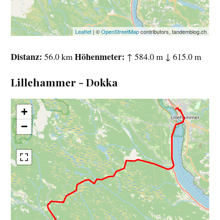
Leaflet
| ©
OpenStreetMap
contributors, tandemblog.ch
Distanz
Höhenmeter
56.0 km
↑ 584.0 m ↓ 615.0 m
Lillehammer - Dokka
+
−