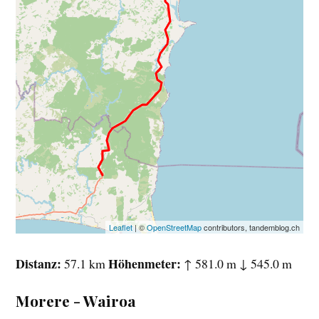
Leaflet
| ©
OpenStreetMap
contributors, tandemblog.ch
Distanz
Höhenmeter
57.1 km
↑ 581.0 m ↓ 545.0 m
Morere - Wairoa