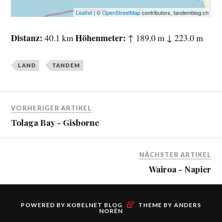
Leaflet
| ©
OpenStreetMap
contributors, tandemblog.ch
Distanz
Höhenmeter
40.1 km
↑ 189.0 m ↓ 223.0 m
LAND
TANDEM
VORHERIGER ARTIKEL
Tolaga Bay - Gisborne
NÄCHSTER ARTIKEL
Wairoa - Napier
&
POWERED BY
KOBELNET BLOG
THEME BY
ANDERS
NORÉN