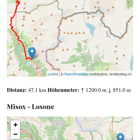
Leaflet
| ©
OpenStreetMap
contributors, tandemblog.ch
Distanz
Höhenmeter
47.1 km
↑ 1200.0 m ↓ 851.0 m
Misox - Losone
+
−