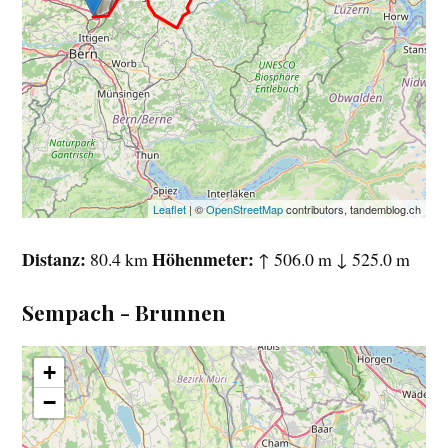
Leaflet
| ©
OpenStreetMap
contributors, tandemblog.ch
Distanz
Höhenmeter
80.4 km
↑ 506.0 m ↓ 525.0 m
Sempach - Brunnen
+
−