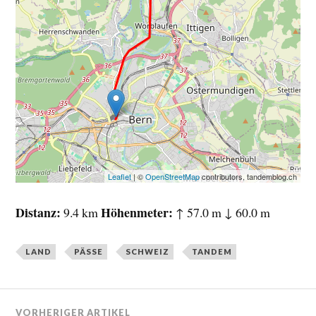
Leaflet
| ©
OpenStreetMap
contributors, tandemblog.ch
Distanz
Höhenmeter
9.4 km
↑ 57.0 m ↓ 60.0 m
LAND
PÄSSE
SCHWEIZ
TANDEM
VORHERIGER ARTIKEL