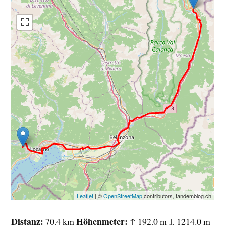
Leaflet
| ©
OpenStreetMap
contributors, tandemblog.ch
Distanz
Höhenmeter
70.4 km
↑ 192.0 m ↓ 1214.0 m