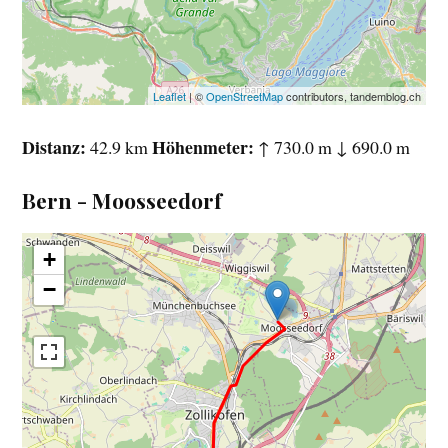
Leaflet
| ©
OpenStreetMap
contributors, tandemblog.ch
Distanz
Höhenmeter
42.9 km
↑ 730.0 m ↓ 690.0 m
Bern - Moosseedorf
+
−