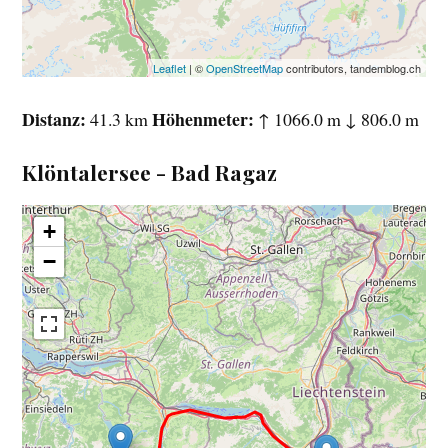
Leaflet
| ©
OpenStreetMap
contributors, tandemblog.ch
Distanz
Höhenmeter
41.3 km
↑ 1066.0 m ↓ 806.0 m
Klöntalersee - Bad Ragaz
+
−