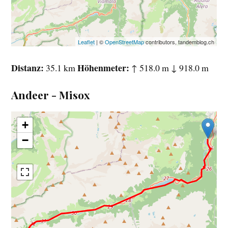
Leaflet
| ©
OpenStreetMap
contributors, tandemblog.ch
Distanz
Höhenmeter
35.1 km
↑ 518.0 m ↓ 918.0 m
Andeer - Misox
+
−