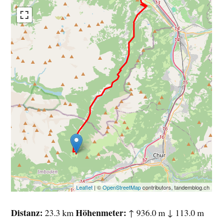
Leaflet
| ©
OpenStreetMap
contributors, tandemblog.ch
Distanz
Höhenmeter
23.3 km
↑ 936.0 m ↓ 113.0 m