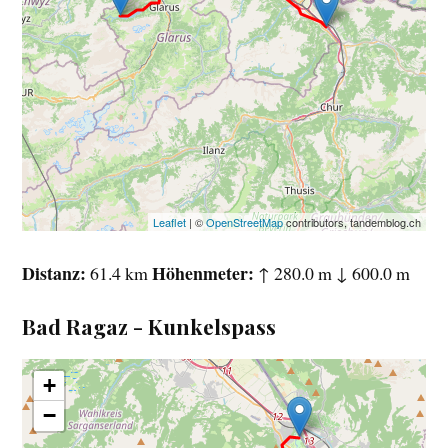
Leaflet
| ©
OpenStreetMap
contributors, tandemblog.ch
Distanz
Höhenmeter
61.4 km
↑ 280.0 m ↓ 600.0 m
Bad Ragaz - Kunkelspass
+
−