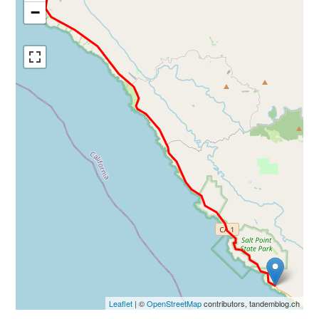
−
Leaflet
| ©
OpenStreetMap
contributors, tandemblog.ch