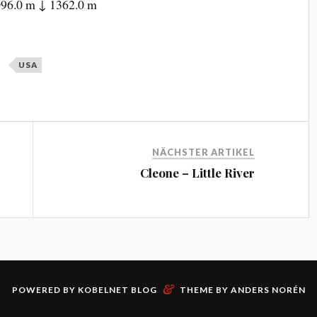
96.0 m ↓ 1362.0 m
USA
NÄCHSTER ARTIKEL
Cleone – Little River
&
POWERED BY
KOBELNET BLOG
THEME BY
ANDERS NORÉN