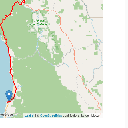
Leaflet
| ©
OpenStreetMap
contributors, tandemblog.ch