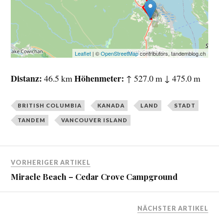
Leaflet
| ©
OpenStreetMap
contributors, tandemblog.ch
Distanz
Höhenmeter
46.5 km
↑ 527.0 m ↓ 475.0 m
BRITISH COLUMBIA
KANADA
LAND
STADT
TANDEM
VANCOUVER ISLAND
VORHERIGER ARTIKEL
Miracle Beach – Cedar Crove Campground
NÄCHSTER ARTIKEL