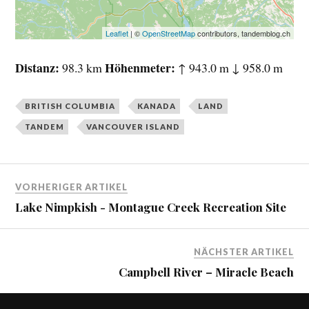
Leaflet
| ©
OpenStreetMap
contributors, tandemblog.ch
Distanz
Höhenmeter
98.3 km
↑ 943.0 m ↓ 958.0 m
BRITISH COLUMBIA
KANADA
LAND
TANDEM
VANCOUVER ISLAND
VORHERIGER ARTIKEL
Lake Nimpkish - Montague Creek Recreation Site
NÄCHSTER ARTIKEL
Campbell River – Miracle Beach