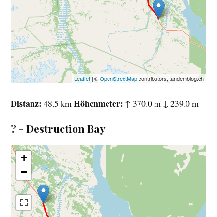
Leaflet
| ©
OpenStreetMap
contributors, tandemblog.ch
Distanz
Höhenmeter
48.5 km
↑ 370.0 m ↓ 239.0 m
? - Destruction Bay
+
−