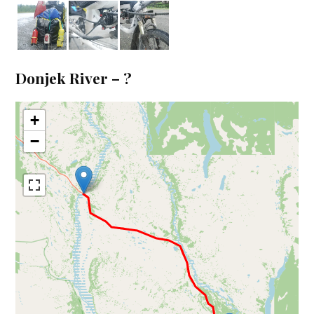
Donjek River – ?
+
−