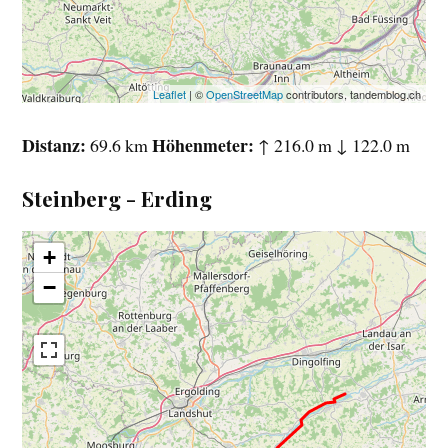
Leaflet
| ©
OpenStreetMap
contributors, tandemblog.ch
Distanz
Höhenmeter
69.6 km
↑ 216.0 m ↓ 122.0 m
Steinberg - Erding
+
−