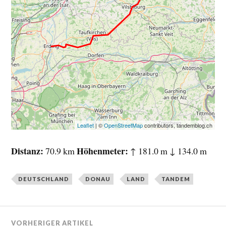
Leaflet
| ©
OpenStreetMap
contributors, tandemblog.ch
Distanz
Höhenmeter
70.9 km
↑ 181.0 m ↓ 134.0 m
DEUTSCHLAND
DONAU
LAND
TANDEM
VORHERIGER ARTIKEL