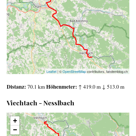
Leaflet
| ©
OpenStreetMap
contributors, tandemblog.ch
Distanz
Höhenmeter
70.1 km
↑ 419.0 m ↓ 513.0 m
Viechtach - Nesslbach
+
−