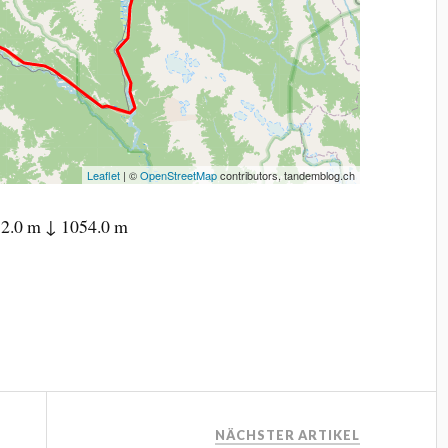
Leaflet
| ©
OpenStreetMap
contributors, tandemblog.ch
2.0 m ↓ 1054.0 m
NÄCHSTER ARTIKEL