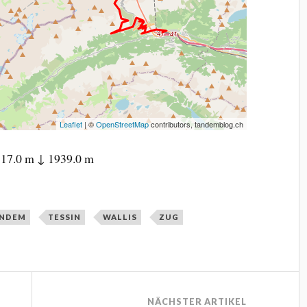
Leaflet
| ©
OpenStreetMap
contributors, tandemblog.ch
17.0 m ↓ 1939.0 m
ANDEM
TESSIN
WALLIS
ZUG
NÄCHSTER ARTIKEL