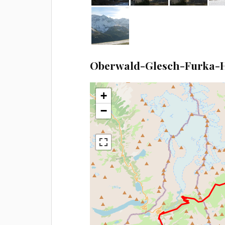
Oberwald-Glesch-Furka-H
+
−