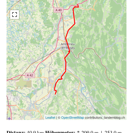
Leaflet
| ©
OpenStreetMap
contributors, tandemblog.ch
Distanz
Höhenmeter
40.9 km
↑ 209.0 m ↓ 253.0 m