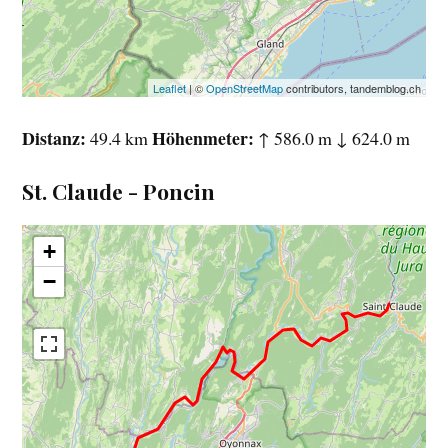
Leaflet
| ©
OpenStreetMap
contributors, tandemblog.ch
Distanz
Höhenmeter
49.4 km
↑ 586.0 m ↓ 624.0 m
St. Claude - Poncin
+
−