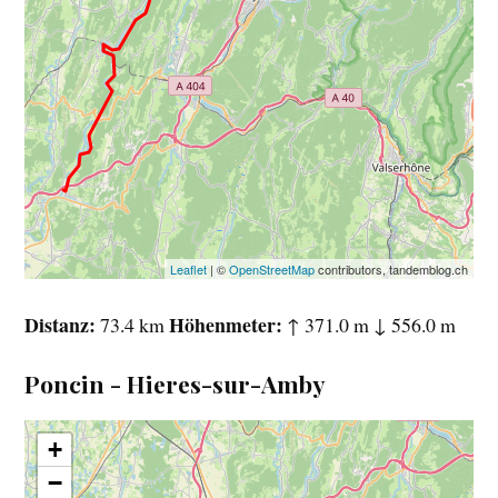
Leaflet
| ©
OpenStreetMap
contributors, tandemblog.ch
Distanz
Höhenmeter
73.4 km
↑ 371.0 m ↓ 556.0 m
Poncin - Hieres-sur-Amby
+
−