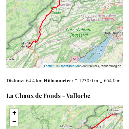
Leaflet
| ©
OpenStreetMap
contributors, tandemblog.ch
Distanz
Höhenmeter
64.4 km
↑ 1230.0 m ↓ 654.0 m
La Chaux de Fonds - Vallorbe
+
−