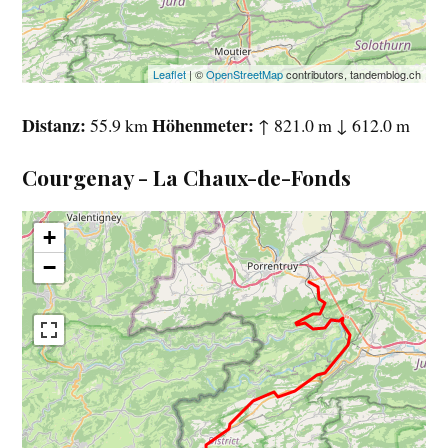
Leaflet
| ©
OpenStreetMap
contributors, tandemblog.ch
Distanz
Höhenmeter
55.9 km
↑ 821.0 m ↓ 612.0 m
Courgenay - La Chaux-de-Fonds
+
−