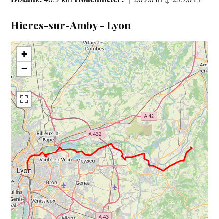
Hieres-sur-Amby - Lyon
+
−