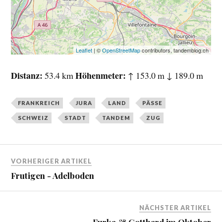
Leaflet
| ©
OpenStreetMap
contributors, tandemblog.ch
Distanz
Höhenmeter
53.4 km
↑ 153.0 m ↓ 189.0 m
FRANKREICH
JURA
LAND
PÄSSE
SCHWEIZ
STADT
TANDEM
ZUG
VORHERIGER ARTIKEL
Frutigen - Adelboden
NÄCHSTER ARTIKEL
Furka & Gotthard im Oktober