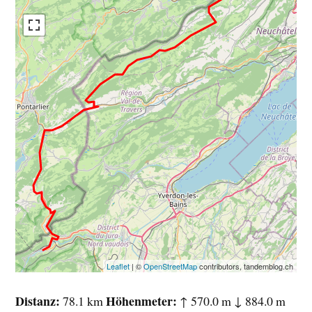
Leaflet
| ©
OpenStreetMap
contributors, tandemblog.ch
Distanz
Höhenmeter
78.1 km
↑ 570.0 m ↓ 884.0 m