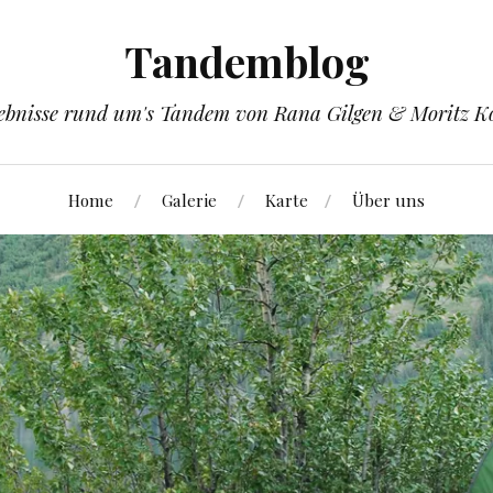
Tandemblog
ebnisse rund um's Tandem von Rana Gilgen & Moritz K
Home
Galerie
Karte
Über uns