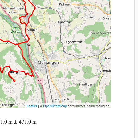
Leaflet
| ©
OpenStreetMap
contributors, tandemblog.ch
1.0 m ↓ 471.0 m