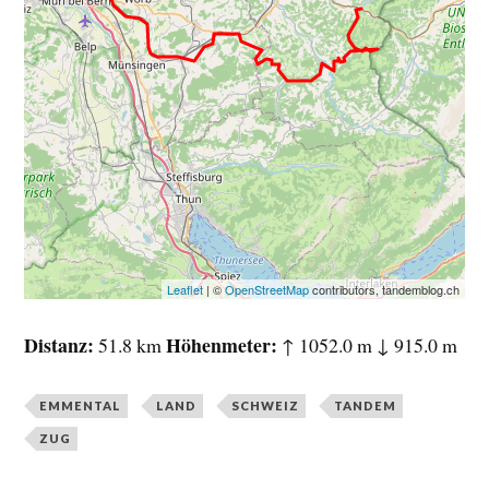
Leaflet
| ©
OpenStreetMap
contributors, tandemblog.ch
Distanz
Höhenmeter
51.8 km
↑ 1052.0 m ↓ 915.0 m
EMMENTAL
LAND
SCHWEIZ
TANDEM
ZUG