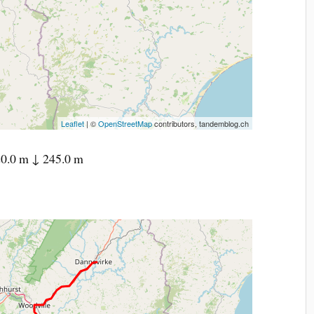
Leaflet
| ©
OpenStreetMap
contributors, tandemblog.ch
0.0 m ↓ 245.0 m