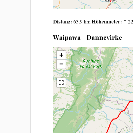
Distanz
Höhenmeter
63.9 km
↑ 22
Waipawa - Dannevirke
+
−