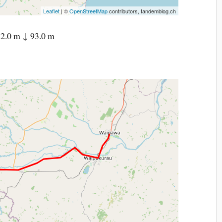
Leaflet
| ©
OpenStreetMap
contributors, tandemblog.ch
2.0 m ↓ 93.0 m