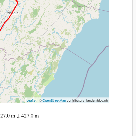
Leaflet
| ©
OpenStreetMap
contributors, tandemblog.ch
327.0 m ↓ 427.0 m