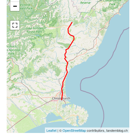
−
Leaflet
| ©
OpenStreetMap
contributors, tandemblog.ch