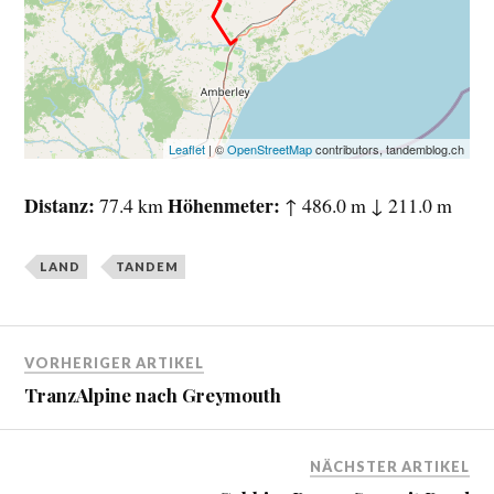
Leaflet
| ©
OpenStreetMap
contributors, tandemblog.ch
Distanz
Höhenmeter
77.4 km
↑ 486.0 m ↓ 211.0 m
LAND
TANDEM
VORHERIGER ARTIKEL
TranzAlpine nach Greymouth
NÄCHSTER ARTIKEL