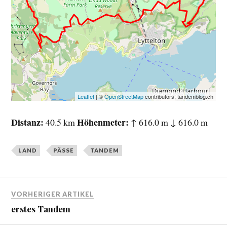
Leaflet
| ©
OpenStreetMap
contributors, tandemblog.ch
Distanz
Höhenmeter
40.5 km
↑ 616.0 m ↓ 616.0 m
LAND
PÄSSE
TANDEM
VORHERIGER ARTIKEL
erstes Tandem