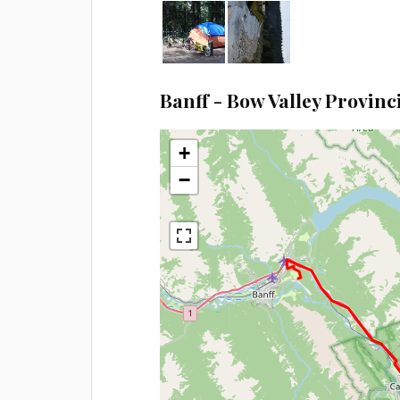
Banff - Bow Valley Provinc
+
−