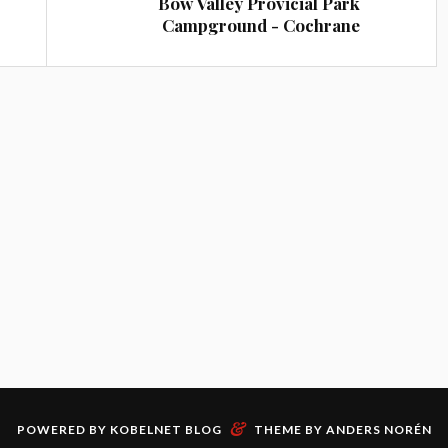
Bow Valley Provicial Park
Campground - Cochrane
&
POWERED BY
KOBELNET BLOG
THEME BY
ANDERS NORÉN