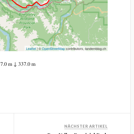
Leaflet
| ©
OpenStreetMap
contributors, tandemblog.ch
7.0 m ↓ 337.0 m
NÄCHSTER ARTIKEL