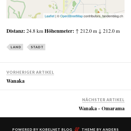
Leaflet
| ©
OpenStreetMap
contributors, tandemblog.ch
Distanz
Höhenmeter
24.8 km
↑ 212.0 m ↓ 212.0 m
LAND
STADT
VORHERIGER ARTIKEL
Wanaka
NÄCHSTER ARTIKEL
Wanaka - Omarama
&
POWERED BY
KOBELNET BLOG
THEME BY
ANDERS