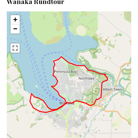
Wanaka Rundtour
+
−