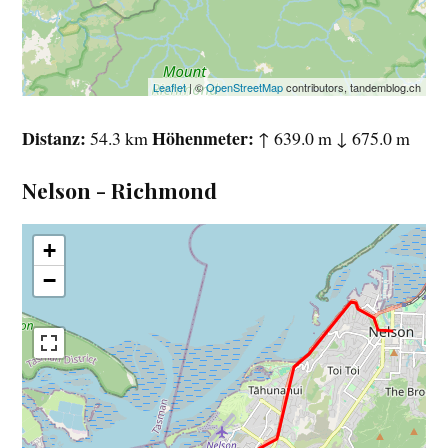
Leaflet
| ©
OpenStreetMap
contributors, tandemblog.ch
Distanz
Höhenmeter
54.3 km
↑ 639.0 m ↓ 675.0 m
Nelson - Richmond
+
−