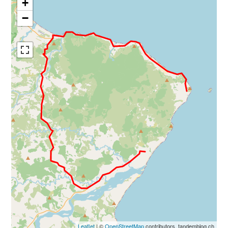
+
−
Leaflet
| ©
OpenStreetMap
contributors, tandemblog.ch