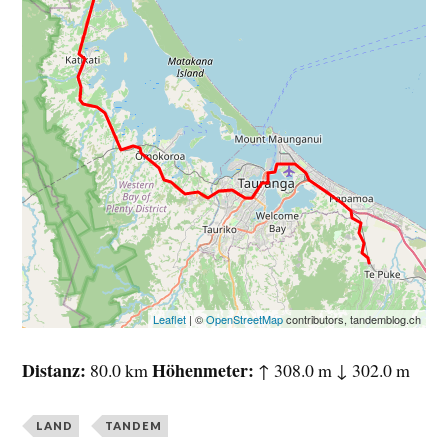
Leaflet
| ©
OpenStreetMap
contributors, tandemblog.ch
Distanz
Höhenmeter
80.0 km
↑ 308.0 m ↓ 302.0 m
LAND
TANDEM