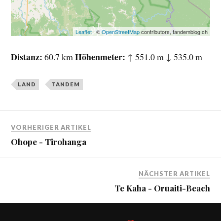
Leaflet
| ©
OpenStreetMap
contributors, tandemblog.ch
Distanz
Höhenmeter
60.7 km
↑ 551.0 m ↓ 535.0 m
LAND
TANDEM
VORHERIGER ARTIKEL
Ohope - Tirohanga
NÄCHSTER ARTIKEL
Te Kaha - Oruaiti-Beach