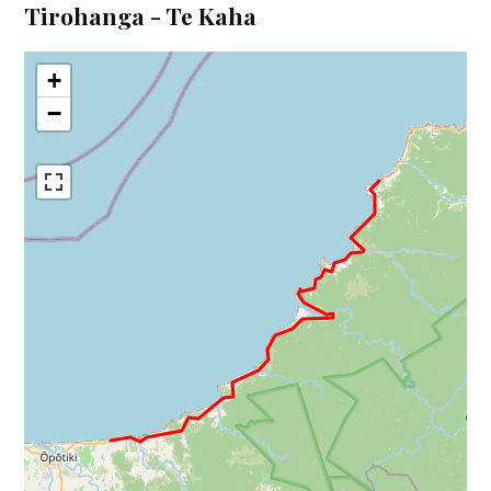
Tirohanga - Te Kaha
+
−